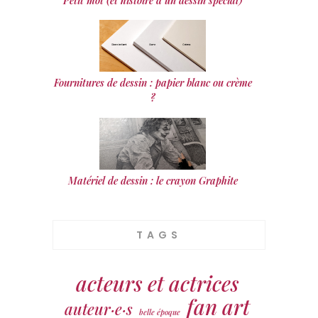
Petit mot (et histoire d’un dessin spécial)
Fournitures de dessin : papier blanc ou crème
?
Matériel de dessin : le crayon Graphite
TAGS
acteurs et actrices
fan art
auteur·e·s
belle époque